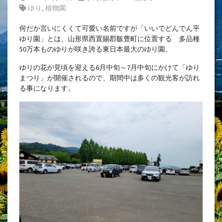
Tags:
ゆり
,
植物園
何だか言いにくくて可愛い名前ですが「いいでどんでん平
ゆり園」とは、山形県西置賜郡飯豊町に位置する 多品種
50万本ものゆりが咲き誇る東日本最大のゆり園。
ゆりの花が見頃を迎える6月中旬～7月中旬にかけて「ゆり
まつり」が開催されるので、期間中は多くの観光客が訪れ
る事になります。