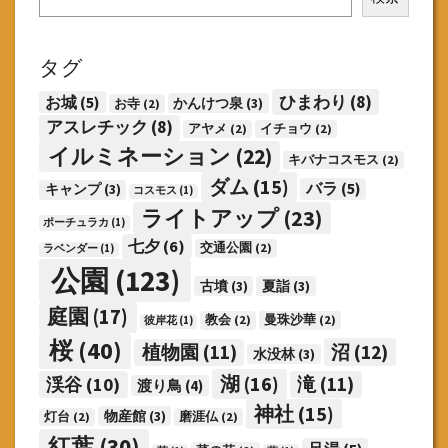
タグ
ひまわり
(8)
お城
(5)
かんけつ泉
(3)
お寺
(2)
アスレチック
(8)
アヤメ
(2)
イチョウ
(2)
イルミネーション
(22)
キバナコスモス
(2)
ダム
(15)
バラ
(5)
キャンプ
(3)
コスモス
(1)
ライトアップ
(23)
ポーチュラカ
(1)
七夕
(6)
交通公園
(2)
ラベンダー
(1)
公園
(123)
古墳
(3)
夏詣
(3)
庭園
(17)
教会
(2)
曼珠沙華
(2)
彼岸花
(1)
桜
(40)
沼
(12)
植物園
(11)
水没林
(3)
湖
(16)
渓谷
(10)
滝
(11)
渡り鳥
(4)
神社
(15)
物産館
(3)
灯台
(2)
磨涯仏
(2)
紅葉
(30)