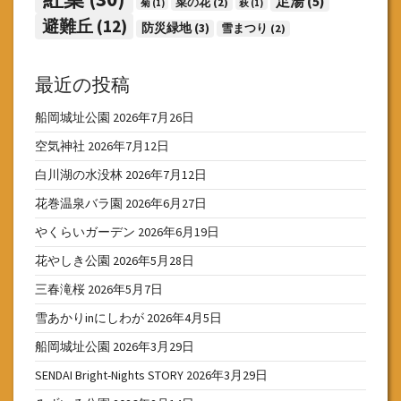
足湯
(5)
菜の花
(2)
菊
(1)
萩
(1)
避難丘
(12)
防災緑地
(3)
雪まつり
(2)
最近の投稿
船岡城址公園
2026年7月26日
空気神社
2026年7月12日
白川湖の水没林
2026年7月12日
花巻温泉バラ園
2026年6月27日
やくらいガーデン
2026年6月19日
花やしき公園
2026年5月28日
三春滝桜
2026年5月7日
雪あかりinにしわが
2026年4月5日
船岡城址公園
2026年3月29日
SENDAI Bright-Nights STORY
2026年3月29日