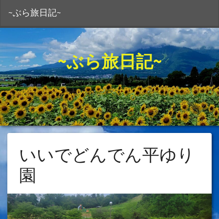
S
~ぶら旅日記~
~ぶら旅日記~
いいでどんでん平ゆり
園