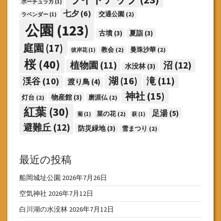
ポーチュラカ
(1)
七夕
(6)
交通公園
(2)
ラベンダー
(1)
公園
(123)
古墳
(3)
夏詣
(3)
庭園
(17)
教会
(2)
曼珠沙華
(2)
彼岸花
(1)
桜
(40)
沼
(12)
植物園
(11)
水没林
(3)
湖
(16)
渓谷
(10)
滝
(11)
渡り鳥
(4)
神社
(15)
物産館
(3)
灯台
(2)
磨涯仏
(2)
紅葉
(30)
足湯
(5)
菜の花
(2)
菊
(1)
萩
(1)
避難丘
(12)
防災緑地
(3)
雪まつり
(2)
最近の投稿
船岡城址公園
2026年7月26日
空気神社
2026年7月12日
白川湖の水没林
2026年7月12日