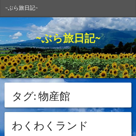
S
~ぶら旅日記~
~ぶら旅日記~
タグ:
物産館
わくわくランド