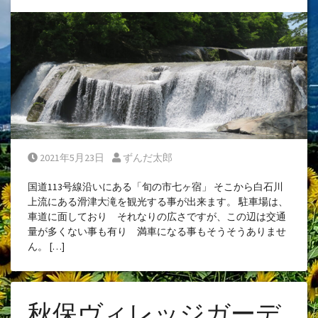
Posted on
Posted by
2021年5月23日
ずんだ太郎
国道113号線沿いにある「旬の市七ヶ宿」 そこから白石川
上流にある滑津大滝を観光する事が出来ます。 駐車場は、
車道に面しており それなりの広さですが、この辺は交通
量が多くない事も有り 満車になる事もそうそうありませ
ん。 […]
秋保ヴィレッジガーデ