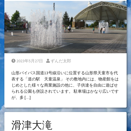
Posted on
Posted by
2023年5月27日
ずんだ太郎
山形バイパス国道13号線沿いに位置する山形県天童市を代
表する「道の駅 天童温泉」 その敷地内には、物産館をは
じめとした様々な商業施設の他に、子供達を自由に遊ばせ
られる公園も併設されています。 駐車場はかなり広いです
が、多 […]
滑津大滝