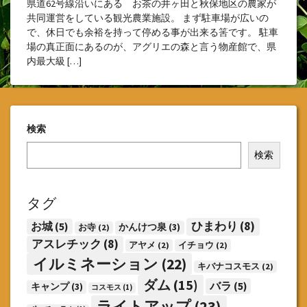
県道62号線沿いにある お茶の井ヶ田と秋保地区の農家が
共同運営をしている観光農業施設。 まず駐車場が広いの
で、休日でも余裕を持って停める事が出来る筈です。 駐車
場の真正面にあるのが、アグリエの森と言う物産館で、県
内最大級 […]
検索
検索
タグ
ひまわり
(8)
お城
(5)
かんけつ泉
(3)
お寺
(2)
アスレチック
(8)
アヤメ
(2)
イチョウ
(2)
イルミネーション
(22)
キバナコスモス
(2)
ダム
(15)
バラ
(5)
キャンプ
(3)
コスモス
(1)
ライトアップ
(23)