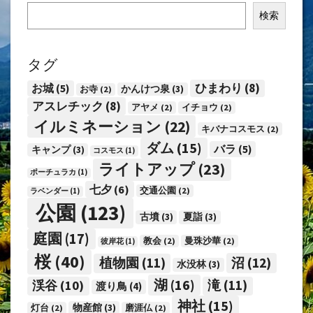
検索
タグ
ひまわり
(8)
お城
(5)
かんけつ泉
(3)
お寺
(2)
アスレチック
(8)
アヤメ
(2)
イチョウ
(2)
イルミネーション
(22)
キバナコスモス
(2)
ダム
(15)
バラ
(5)
キャンプ
(3)
コスモス
(1)
ライトアップ
(23)
ポーチュラカ
(1)
七夕
(6)
交通公園
(2)
ラベンダー
(1)
公園
(123)
古墳
(3)
夏詣
(3)
庭園
(17)
教会
(2)
曼珠沙華
(2)
彼岸花
(1)
桜
(40)
沼
(12)
植物園
(11)
水没林
(3)
湖
(16)
渓谷
(10)
滝
(11)
渡り鳥
(4)
神社
(15)
物産館
(3)
灯台
(2)
磨涯仏
(2)