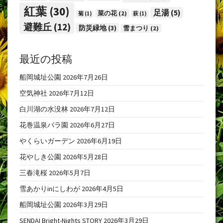
紅葉
(30)
足湯
(5)
菜の花
(2)
菊
(1)
萩
(1)
避難丘
(12)
防災緑地
(3)
雪まつり
(2)
最近の投稿
船岡城址公園
2026年7月26日
空気神社
2026年7月12日
白川湖の水没林
2026年7月12日
花巻温泉バラ園
2026年6月27日
やくらいガーデン
2026年6月19日
花やしき公園
2026年5月28日
三春滝桜
2026年5月7日
雪あかりinにしわが
2026年4月5日
船岡城址公園
2026年3月29日
SENDAI Bright-Nights STORY
2026年3月29日