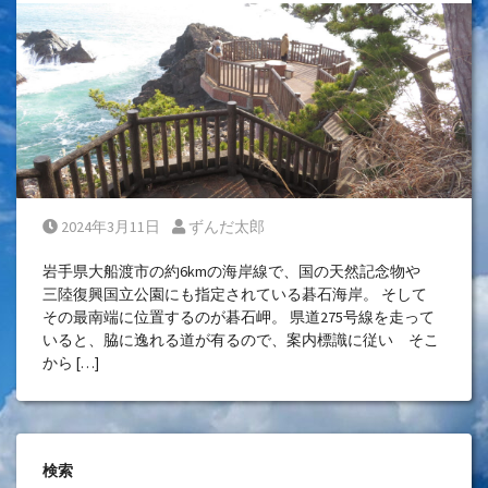
Posted on
Posted by
2024年3月11日
ずんだ太郎
岩手県大船渡市の約6kmの海岸線で、国の天然記念物や
三陸復興国立公園にも指定されている碁石海岸。 そして
その最南端に位置するのが碁石岬。 県道275号線を走って
いると、脇に逸れる道が有るので、案内標識に従い そこ
から […]
検索