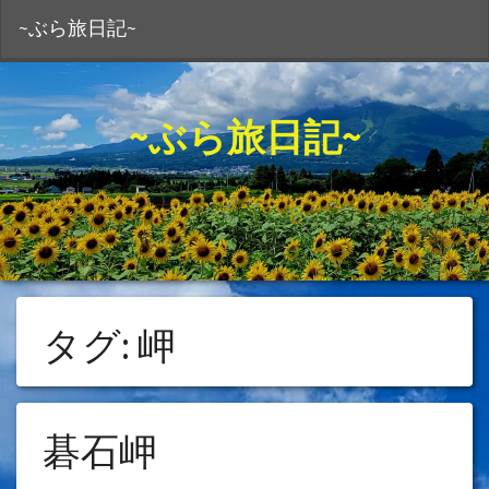
S
~ぶら旅日記~
~ぶら旅日記~
タグ:
岬
碁石岬